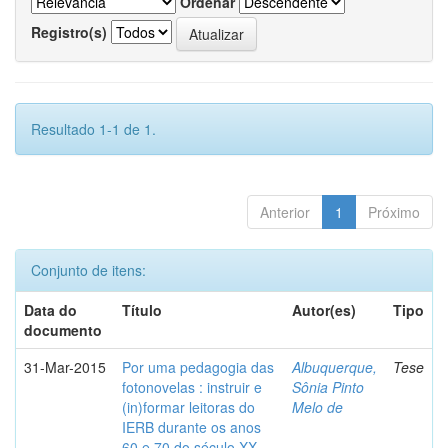
Ordenar
Registro(s)
Resultado 1-1 de 1.
Anterior
1
Próximo
Conjunto de itens:
Data do
Título
Autor(es)
Tipo
documento
31-Mar-2015
Por uma pedagogia das
Albuquerque,
Tese
fotonovelas : instruir e
Sônia Pinto
(in)formar leitoras do
Melo de
IERB durante os anos
60 e 70 do século XX