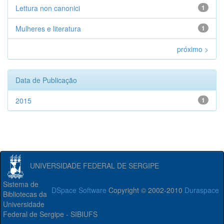
Lettura non canonici
1
Mulheres e literatura
1
próximo >
Data de Publicação
2015
1
UNIVERSIDADE FEDERAL DE SERGIPE
Sistema de
DSpace Software
Copyright © 2002-2010
Duraspace
Bibliotecas da
Universidade
Federal de Sergipe - SIBIUFS