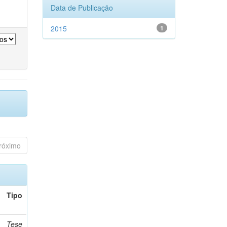
Data de Publicação
2015
1
róximo
Tipo
Tese