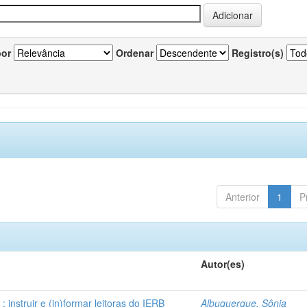
por
Ordenar
Registro(s)
Anterior
1
P
Autor(es)
instruir e (in)formar leitoras do IERB
Albuquerque, Sônia