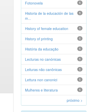
Fotonovela
1
Historia de la educación de las
1
m...
History of female education
1
History of printing
1
História da educação
1
Lecturas no canónicas
1
Leituras não canônicas
1
Lettura non canonici
1
Mulheres e literatura
1
próximo >