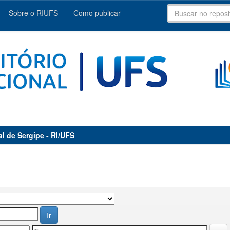
Sobre o RIUFS
Como publicar
al de Sergipe - RI/UFS