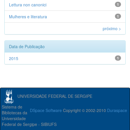
Lettura non canonici
1
Mulheres e literatura
1
próximo >
Data de Publicação
2015
1
UNIVERSIDADE FEDERAL DE SERGIPE
Sistema de
DSpace Software
Copyright © 2002-2010
Duraspace
Bibliotecas da
Universidade
Federal de Sergipe - SIBIUFS