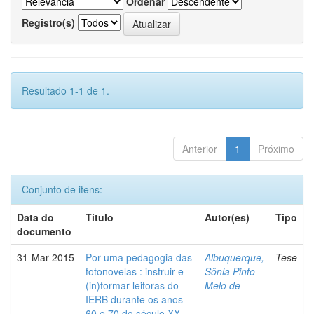
Ordenar
Registro(s)
Resultado 1-1 de 1.
Anterior
1
Próximo
Conjunto de itens:
Data do
Título
Autor(es)
Tipo
documento
31-Mar-2015
Por uma pedagogia das
Albuquerque,
Tese
fotonovelas : instruir e
Sônia Pinto
(in)formar leitoras do
Melo de
IERB durante os anos
60 e 70 do século XX