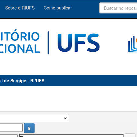
Sobre o RIUFS
Como publicar
al de Sergipe - RI/UFS