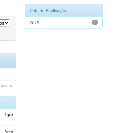
Data de Publicação
2015
1
róximo
Tipo
Tese