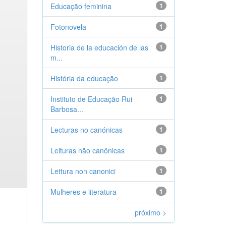
Educação feminina
1
Fotonovela
1
Historia de la educación de las
1
m...
História da educação
1
Instituto de Educação Rui
1
Barbosa...
Lecturas no canónicas
1
Leituras não canônicas
1
Lettura non canonici
1
Mulheres e literatura
1
próximo >