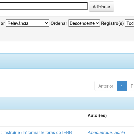
por
Ordenar
Registro(s)
Anterior
1
P
Autor(es)
instruir e (in)formar leitoras do IERB
Albuquerque, Sônia