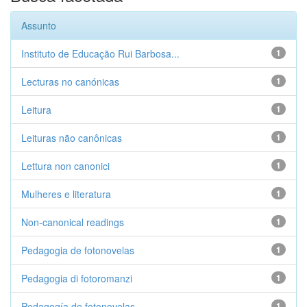
Assunto
Instituto de Educação Rui Barbosa...
1
Lecturas no canónicas
1
Leitura
1
Leituras não canônicas
1
Lettura non canonici
1
Mulheres e literatura
1
Non-canonical readings
1
Pedagogia de fotonovelas
1
Pedagogia di fotoromanzi
1
Pedagogía de fotonovelas
1