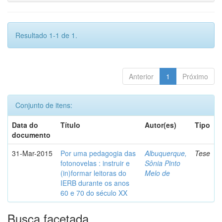
Resultado 1-1 de 1.
Anterior
1
Próximo
Conjunto de itens:
Data do
Título
Autor(es)
Tipo
documento
31-Mar-2015
Por uma pedagogia das
Albuquerque,
Tese
fotonovelas : instruir e
Sônia Pinto
(in)formar leitoras do
Melo de
IERB durante os anos
60 e 70 do século XX
Busca facetada