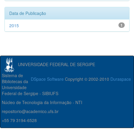
Data de Publicação
2015
1
UNIVERSIDADE FEDERAL DE SERGIPE
Sistema de
DSpace Software
Copyright © 2002-2010
Duraspace
Bibliotecas da
Universidade
Federal de Sergipe - SIBIUFS
Núcleo de Tecnologia da Informação - NTI
repositorio@academico.ufs.br
+55 79 3194-6528