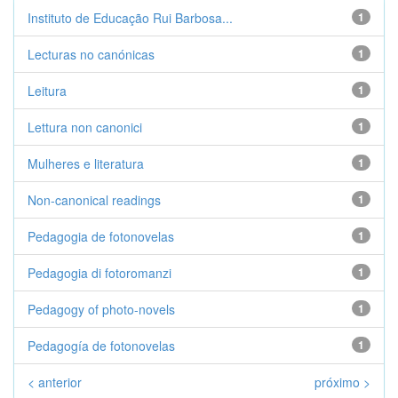
Instituto de Educação Rui Barbosa...
1
Lecturas no canónicas
1
Leitura
1
Lettura non canonici
1
Mulheres e literatura
1
Non-canonical readings
1
Pedagogia de fotonovelas
1
Pedagogia di fotoromanzi
1
Pedagogy of photo-novels
1
Pedagogía de fotonovelas
1
< anterior
próximo >