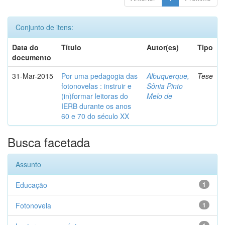
Conjunto de itens:
Data do
Título
Autor(es)
Tipo
documento
31-Mar-2015
Por uma pedagogia das
Albuquerque,
Tese
fotonovelas : instruir e
Sônia Pinto
(in)formar leitoras do
Melo de
IERB durante os anos
60 e 70 do século XX
Busca facetada
Assunto
Educação
1
Fotonovela
1