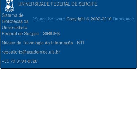
UNIVERSIDADE FEDERAL DE SERGIPE
Sistema de
DSpace Software
Copyright © 2002-2010
Duraspace
Bibliotecas da
Universidade
Federal de Sergipe - SIBIUFS
Núcleo de Tecnologia da Informação - NTI
repositorio@academico.ufs.br
+55 79 3194-6528