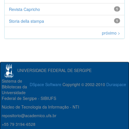
Revista Capricho
1
Storia della stampa
1
próximo >
UNIVERSIDADE FEDERAL DE SERGIPE
Sistema de
DSpace Software
Copyright © 2002-2010
Duraspace
Bibliotecas da
Universidade
Federal de Sergipe - SIBIUFS
Núcleo de Tecnologia da Informação - NTI
repositorio@academico.ufs.br
+55 79 3194-6528