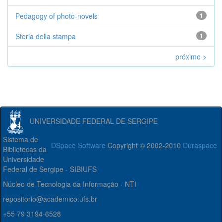
Pedagogy of photo-novels
1
Storia della stampa
1
próximo >
UNIVERSIDADE FEDERAL DE SERGIPE
Sistema de
DSpace Software
Copyright © 2002-2010
Duraspace
Bibliotecas da
Universidade
Federal de Sergipe - SIBIUFS
Núcleo de Tecnologia da Informação - NTI
repositorio@academico.ufs.br
+55 79 3194-6528