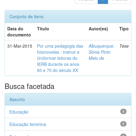
Conjunto de itens:
Data do
Título
Autor(es)
Tipo
documento
31-Mar-2015
Por uma pedagogia das
Albuquerque,
Tese
fotonovelas : instruir e
Sônia Pinto
(in)formar leitoras do
Melo de
IERB durante os anos
60 e 70 do século XX
Busca facetada
Assunto
Educação
1
Educação feminina
1