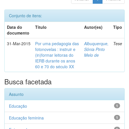
Conjunto de itens:
Data do
Título
Autor(es)
Tipo
documento
31-Mar-2015
Por uma pedagogia das
Albuquerque,
Tese
fotonovelas : instruir e
Sônia Pinto
(in)formar leitoras do
Melo de
IERB durante os anos
60 e 70 do século XX
Busca facetada
Assunto
Educação
1
Educação feminina
1