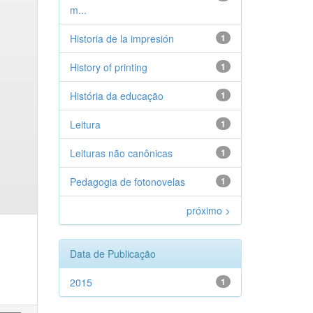
m...
Historia de la impresión
1
History of printing
1
História da educação
1
Leitura
1
Leituras não canônicas
1
Pedagogia de fotonovelas
1
próximo >
Data de Publicação
2015
1