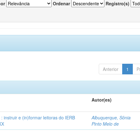
por
Ordenar
Registro(s)
Anterior
1
P
Autor(es)
instruir e (in)formar leitoras do IERB
Albuquerque, Sônia
XX
Pinto Melo de