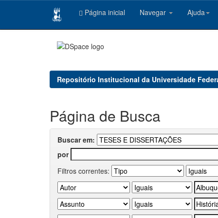
Página inicial
Navegar
Ajuda
Skip
navigation
Repositório Institucional da Universidade Feder
Página de Busca
Buscar em:
por
Filtros correntes: