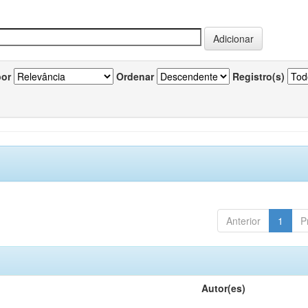
por
Ordenar
Registro(s)
Anterior
1
P
Autor(es)