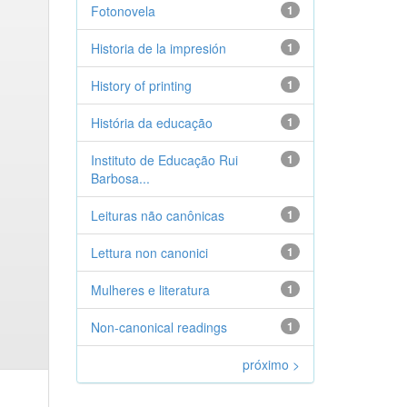
Fotonovela
1
Historia de la impresión
1
History of printing
1
História da educação
1
Instituto de Educação Rui
1
Barbosa...
Leituras não canônicas
1
Lettura non canonici
1
Mulheres e literatura
1
Non-canonical readings
1
próximo >