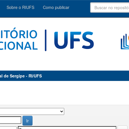
Sobre o RIUFS
Como publicar
al de Sergipe - RI/UFS