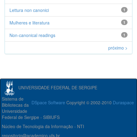
Lettura non canonici
1
Mulheres e literatura
1
Non-canonical readings
1
próximo >
UNIVERSIDADE FEDERAL DE SERGIPE
Sistema de
DSpace Software
Copyright © 2002-2010
Duraspace
Bibliotecas da
Universidade
Federal de Sergipe - SIBIUFS
Núcleo de Tecnologia da Informação - NTI
repositorio@academico.ufs.br