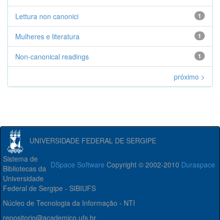
Lettura non canonici
1
Mulheres e literatura
1
Non-canonical readings
1
próximo >
UNIVERSIDADE FEDERAL DE SERGIPE
Sistema de
DSpace Software
Copyright © 2002-2010
Duraspace
Bibliotecas da
Universidade
Federal de Sergipe - SIBIUFS
Núcleo de Tecnologia da Informação - NTI
repositorio@academico.ufs.br