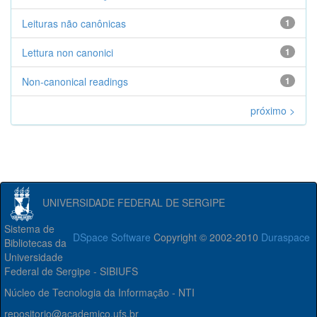
Leituras não canônicas
1
Lettura non canonici
1
Non-canonical readings
1
próximo >
UNIVERSIDADE FEDERAL DE SERGIPE
Sistema de
DSpace Software
Copyright © 2002-2010
Duraspace
Bibliotecas da
Universidade
Federal de Sergipe - SIBIUFS
Núcleo de Tecnologia da Informação - NTI
repositorio@academico.ufs.br