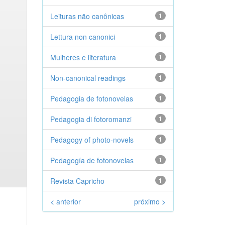
Leituras não canônicas
1
Lettura non canonici
1
Mulheres e literatura
1
Non-canonical readings
1
Pedagogia de fotonovelas
1
Pedagogia di fotoromanzi
1
Pedagogy of photo-novels
1
Pedagogía de fotonovelas
1
Revista Capricho
1
< anterior
próximo >