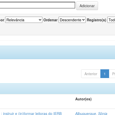
por
Ordenar
Registro(s)
Anterior
1
P
Autor(es)
instruir e (in)formar leitoras do IERB
Albuquerque, Sônia