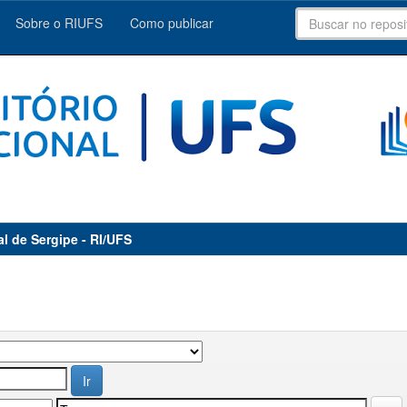
Sobre o RIUFS
Como publicar
al de Sergipe - RI/UFS