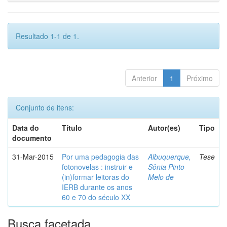
Resultado 1-1 de 1.
Anterior
1
Próximo
Conjunto de itens:
Data do
Título
Autor(es)
Tipo
documento
31-Mar-2015
Por uma pedagogia das
Albuquerque,
Tese
fotonovelas : instruir e
Sônia Pinto
(in)formar leitoras do
Melo de
IERB durante os anos
60 e 70 do século XX
Busca facetada