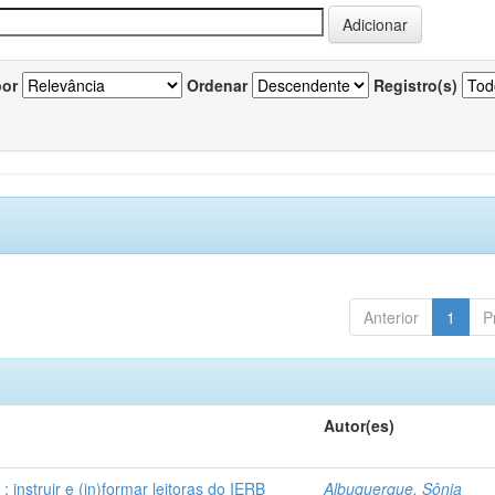
por
Ordenar
Registro(s)
Anterior
1
P
Autor(es)
instruir e (in)formar leitoras do IERB
Albuquerque, Sônia