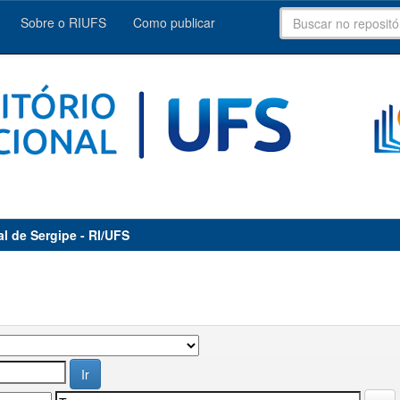
Sobre o RIUFS
Como publicar
al de Sergipe - RI/UFS