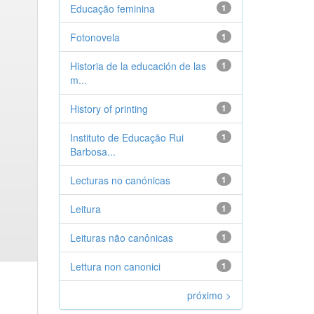
Educação feminina
1
Fotonovela
1
Historia de la educación de las
1
m...
History of printing
1
Instituto de Educação Rui
1
Barbosa...
Lecturas no canónicas
1
Leitura
1
Leituras não canônicas
1
Lettura non canonici
1
próximo >