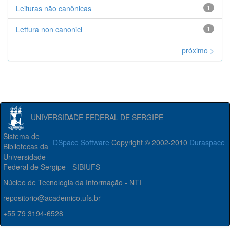
Leituras não canônicas
1
Lettura non canonici
1
próximo >
UNIVERSIDADE FEDERAL DE SERGIPE
Sistema de
DSpace Software
Copyright © 2002-2010
Duraspace
Bibliotecas da
Universidade
Federal de Sergipe - SIBIUFS
Núcleo de Tecnologia da Informação - NTI
repositorio@academico.ufs.br
+55 79 3194-6528