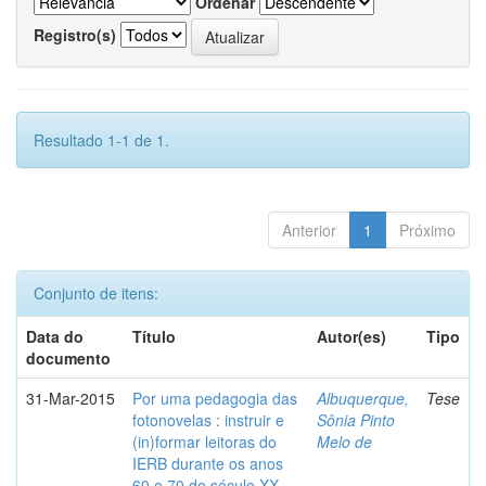
Ordenar
Registro(s)
Resultado 1-1 de 1.
Anterior
1
Próximo
Conjunto de itens:
Data do
Título
Autor(es)
Tipo
documento
31-Mar-2015
Por uma pedagogia das
Albuquerque,
Tese
fotonovelas : instruir e
Sônia Pinto
(in)formar leitoras do
Melo de
IERB durante os anos
60 e 70 do século XX