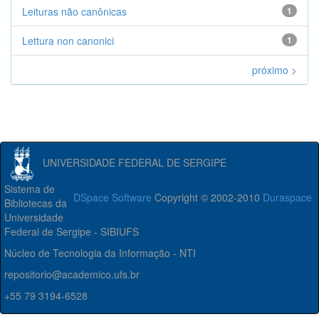
Leituras não canônicas
1
Lettura non canonici
1
próximo >
UNIVERSIDADE FEDERAL DE SERGIPE
Sistema de
DSpace Software
Copyright © 2002-2010
Duraspace
Bibliotecas da
Universidade
Federal de Sergipe - SIBIUFS
Núcleo de Tecnologia da Informação - NTI
repositorio@academico.ufs.br
+55 79 3194-6528