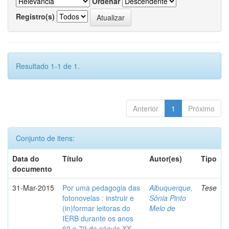
Ordenar
Registro(s)
Resultado 1-1 de 1.
Anterior
1
Próximo
Conjunto de itens:
Data do
Título
Autor(es)
Tipo
documento
31-Mar-2015
Por uma pedagogia das
Albuquerque,
Tese
fotonovelas : instruir e
Sônia Pinto
(in)formar leitoras do
Melo de
IERB durante os anos
60 e 70 do século XX