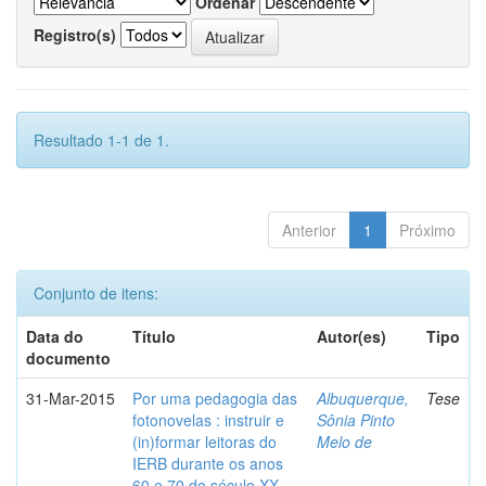
Ordenar
Registro(s)
Resultado 1-1 de 1.
Anterior
1
Próximo
Conjunto de itens:
Data do
Título
Autor(es)
Tipo
documento
31-Mar-2015
Por uma pedagogia das
Albuquerque,
Tese
fotonovelas : instruir e
Sônia Pinto
(in)formar leitoras do
Melo de
IERB durante os anos
60 e 70 do século XX