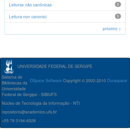
Leituras não canônicas
1
Lettura non canonici
1
próximo >
UNIVERSIDADE FEDERAL DE SERGIPE
Sistema de
DSpace Software
Copyright © 2002-2010
Duraspace
Bibliotecas da
Universidade
Federal de Sergipe - SIBIUFS
Núcleo de Tecnologia da Informação - NTI
repositorio@academico.ufs.br
+55 79 3194-6528