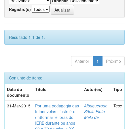
Ordenar
Registro(s)
Resultado 1-1 de 1.
Anterior
1
Próximo
Conjunto de itens:
Data do
Título
Autor(es)
Tipo
documento
31-Mar-2015
Por uma pedagogia das
Albuquerque,
Tese
fotonovelas : instruir e
Sônia Pinto
(in)formar leitoras do
Melo de
IERB durante os anos
60 e 70 do século XX