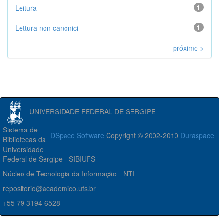
Leitura
1
Lettura non canonici
1
próximo >
UNIVERSIDADE FEDERAL DE SERGIPE
Sistema de
DSpace Software
Copyright © 2002-2010
Duraspace
Bibliotecas da
Universidade
Federal de Sergipe - SIBIUFS
Núcleo de Tecnologia da Informação - NTI
repositorio@academico.ufs.br
+55 79 3194-6528