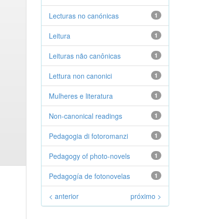
Lecturas no canónicas
1
Leitura
1
Leituras não canônicas
1
Lettura non canonici
1
Mulheres e literatura
1
Non-canonical readings
1
Pedagogia di fotoromanzi
1
Pedagogy of photo-novels
1
Pedagogía de fotonovelas
1
< anterior
próximo >