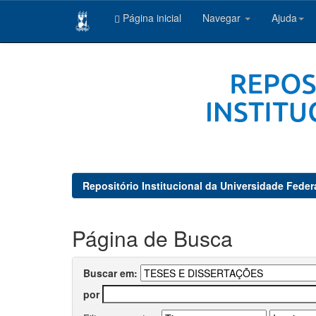
Página inicial
Navegar
Ajuda
Skip
navigation
Repositório Institucional da Universidade Feder
Página de Busca
Buscar em:
por