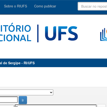
Sobre o RIUFS
Como publicar
al de Sergipe - RI/UFS