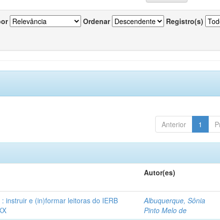
por
Ordenar
Registro(s)
Anterior
1
P
Autor(es)
instruir e (in)formar leitoras do IERB
Albuquerque, Sônia
XX
Pinto Melo de