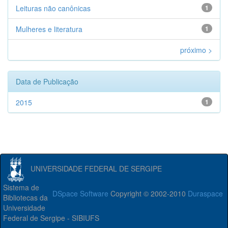
Leituras não canônicas
1
Mulheres e literatura
1
próximo >
Data de Publicação
2015
1
UNIVERSIDADE FEDERAL DE SERGIPE
Sistema de
DSpace Software
Copyright © 2002-2010
Duraspace
Bibliotecas da
Universidade
Federal de Sergipe - SIBIUFS