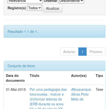
Ordenar
Registro(s)
Resultado 1-1 de 1.
Anterior
1
Próximo
Conjunto de itens:
Data do
Título
Autor(es)
Tipo
documento
31-Mar-2015
Por uma pedagogia das
Albuquerque,
Tese
fotonovelas : instruir e
Sônia Pinto
(in)formar leitoras do
Melo de
IERB durante os anos
60 e 70 do século XX