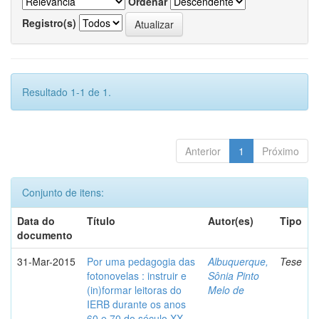
Ordenar
Registro(s)
Resultado 1-1 de 1.
Anterior
1
Próximo
Conjunto de itens:
Data do
Título
Autor(es)
Tipo
documento
31-Mar-2015
Por uma pedagogia das
Albuquerque,
Tese
fotonovelas : instruir e
Sônia Pinto
(in)formar leitoras do
Melo de
IERB durante os anos
60 e 70 do século XX