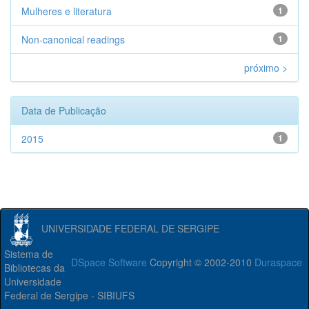
Mulheres e literatura
1
Non-canonical readings
1
próximo >
Data de Publicação
2015
1
UNIVERSIDADE FEDERAL DE SERGIPE
Sistema de
DSpace Software
Copyright © 2002-2010
Duraspace
Bibliotecas da
Universidade
Federal de Sergipe - SIBIUFS