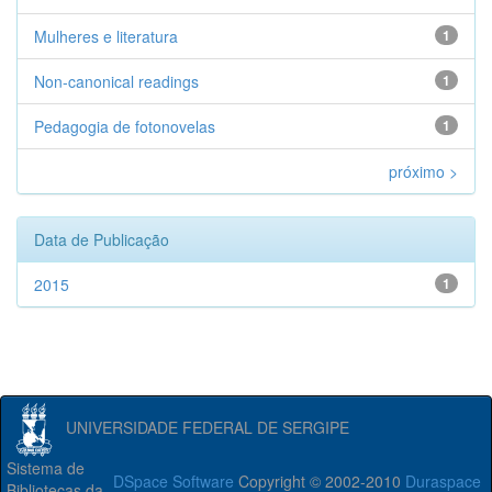
Mulheres e literatura
1
Non-canonical readings
1
Pedagogia de fotonovelas
1
próximo >
Data de Publicação
2015
1
UNIVERSIDADE FEDERAL DE SERGIPE
Sistema de
DSpace Software
Copyright © 2002-2010
Duraspace
Bibliotecas da