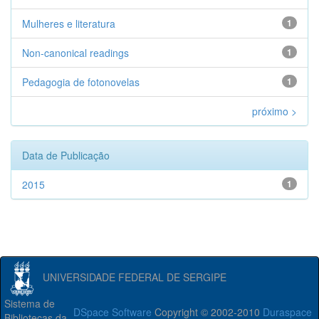
Mulheres e literatura
1
Non-canonical readings
1
Pedagogia de fotonovelas
1
próximo >
Data de Publicação
2015
1
UNIVERSIDADE FEDERAL DE SERGIPE
Sistema de
DSpace Software
Copyright © 2002-2010
Duraspace
Bibliotecas da