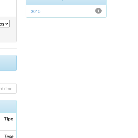
2015
1
róximo
Tipo
Tese