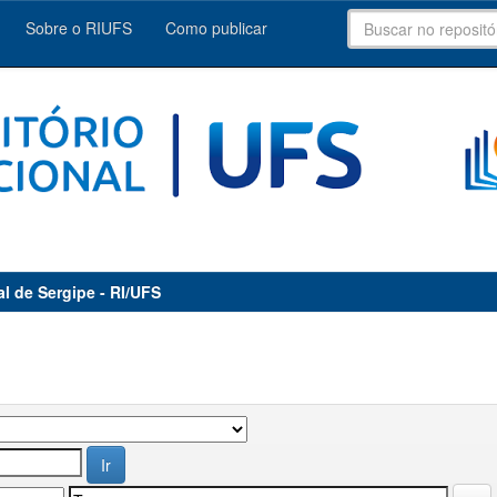
Sobre o RIUFS
Como publicar
al de Sergipe - RI/UFS