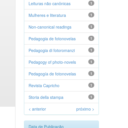
Leituras não canônicas
1
Mulheres e literatura
1
Non-canonical readings
1
Pedagogia de fotonovelas
1
Pedagogia di fotoromanzi
1
Pedagogy of photo-novels
1
Pedagogía de fotonovelas
1
Revista Capricho
1
Storia della stampa
1
< anterior
próximo >
Data de Publicação