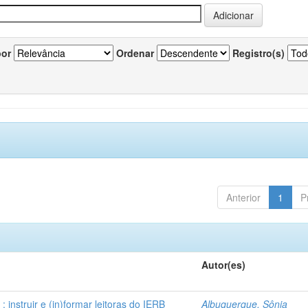
por
Ordenar
Registro(s)
Anterior
1
P
Autor(es)
instruir e (in)formar leitoras do IERB
Albuquerque, Sônia