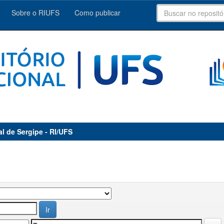
Sobre o RIUFS
Como publicar
al de Sergipe - RI/UFS