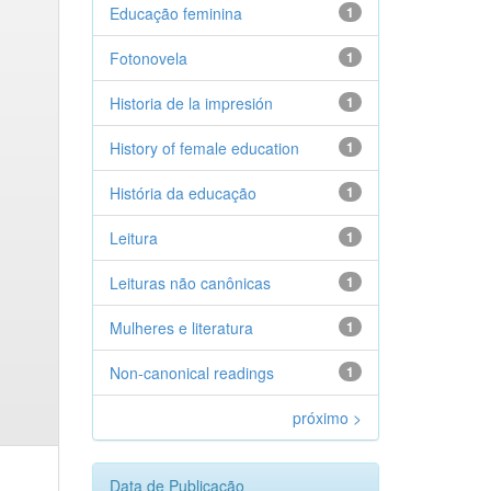
Educação feminina
1
Fotonovela
1
Historia de la impresión
1
History of female education
1
História da educação
1
Leitura
1
Leituras não canônicas
1
Mulheres e literatura
1
Non-canonical readings
1
próximo >
Data de Publicação