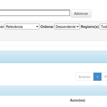
por
Ordenar
Registro(s)
Anterior
1
P
Autor(es)