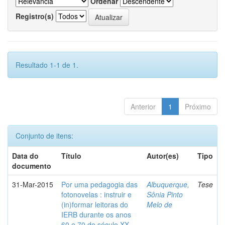
Ordenar
Registro(s)
Resultado 1-1 de 1.
Anterior
1
Próximo
Conjunto de itens:
Data do
Título
Autor(es)
Tipo
documento
31-Mar-2015
Por uma pedagogia das
Albuquerque,
Tese
fotonovelas : instruir e
Sônia Pinto
(in)formar leitoras do
Melo de
IERB durante os anos
60 e 70 do século XX