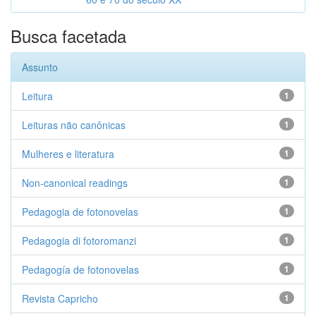
Busca facetada
Assunto
Leitura
1
Leituras não canônicas
1
Mulheres e literatura
1
Non-canonical readings
1
Pedagogia de fotonovelas
1
Pedagogia di fotoromanzi
1
Pedagogía de fotonovelas
1
Revista Capricho
1