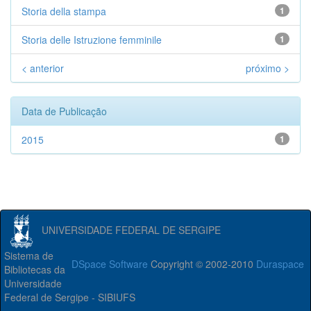
Storia della stampa
1
Storia delle Istruzione femminile
1
< anterior
próximo >
Data de Publicação
2015
1
UNIVERSIDADE FEDERAL DE SERGIPE
Sistema de
DSpace Software
Copyright © 2002-2010
Duraspace
Bibliotecas da
Universidade
Federal de Sergipe - SIBIUFS