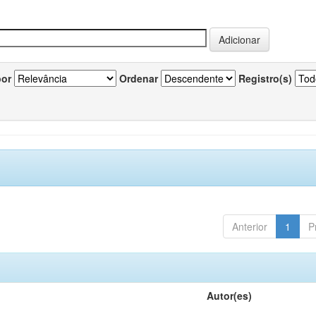
por
Ordenar
Registro(s)
Anterior
1
P
Autor(es)