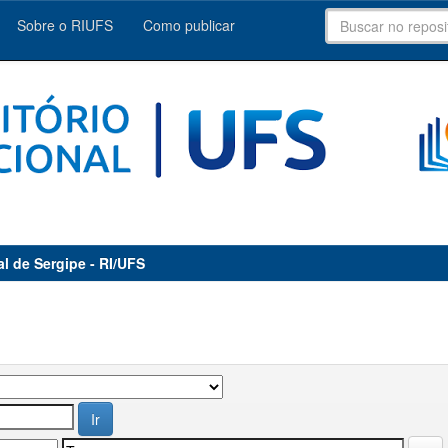
Sobre o RIUFS
Como publicar
al de Sergipe - RI/UFS