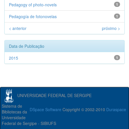
Pedagogy of photo-novels
1
Pedagogía de fotonovelas
1
< anterior
próximo >
Data de Publicação
2015
1
UNIVERSIDADE FEDERAL DE SERGIPE
Sistema de
DSpace Software
Copyright © 2002-2010
Duraspace
Bibliotecas da
Universidade
Federal de Sergipe - SIBIUFS