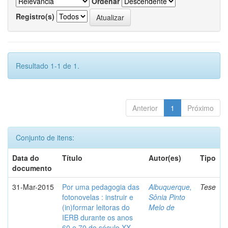
Ordenar
Registro(s)
Resultado 1-1 de 1.
Anterior
1
Próximo
Conjunto de itens:
Data do
Título
Autor(es)
Tipo
documento
31-Mar-2015
Por uma pedagogia das
Albuquerque,
Tese
fotonovelas : instruir e
Sônia Pinto
(in)formar leitoras do
Melo de
IERB durante os anos
60 e 70 do século XX