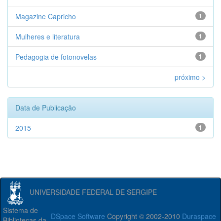
Magazine Capricho
1
Mulheres e literatura
1
Pedagogia de fotonovelas
1
próximo >
Data de Publicação
2015
1
UNIVERSIDADE FEDERAL DE SERGIPE
Sistema de
DSpace Software
Copyright © 2002-2010
Duraspace
Bibliotecas da