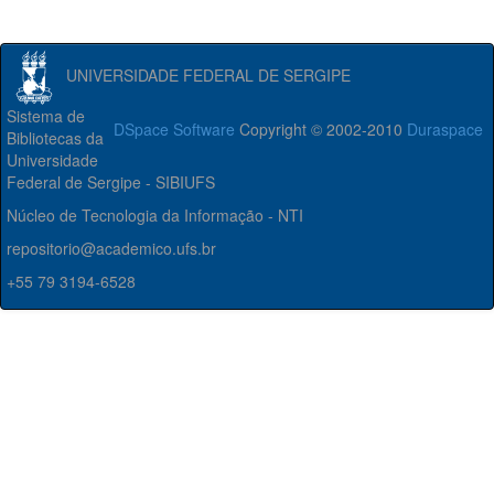
UNIVERSIDADE FEDERAL DE SERGIPE
Sistema de
DSpace Software
Copyright © 2002-2010
Duraspace
Bibliotecas da
Universidade
Federal de Sergipe - SIBIUFS
Núcleo de Tecnologia da Informação - NTI
repositorio@academico.ufs.br
+55 79 3194-6528