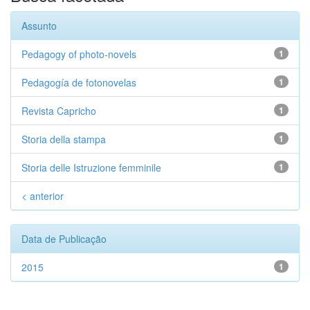
Assunto
Pedagogy of photo-novels
1
Pedagogía de fotonovelas
1
Revista Capricho
1
Storia della stampa
1
Storia delle Istruzione femminile
1
< anterior
Data de Publicação
2015
1