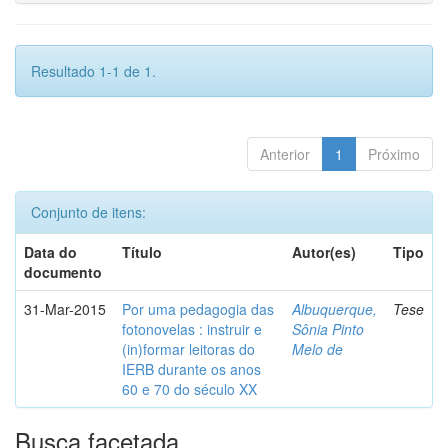
Resultado 1-1 de 1.
Anterior
1
Próximo
Conjunto de itens:
Data do
Título
Autor(es)
Tipo
documento
31-Mar-2015
Por uma pedagogia das
Albuquerque,
Tese
fotonovelas : instruir e
Sônia Pinto
(in)formar leitoras do
Melo de
IERB durante os anos
60 e 70 do século XX
Busca facetada