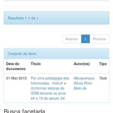
Resultado 1-1 de 1.
Anterior
1
Próximo
Conjunto de itens:
Data do
Título
Autor(es)
Tipo
documento
31-Mar-2015
Por uma pedagogia das
Albuquerque,
Tese
fotonovelas : instruir e
Sônia Pinto
(in)formar leitoras do
Melo de
IERB durante os anos
60 e 70 do século XX
Busca facetada