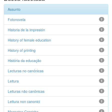
Assunto
Fotonovela
1
Historia de la impresión
1
History of female education
1
History of printing
1
História da educação
1
Lecturas no canónicas
1
Leitura
1
Leituras não canônicas
1
Lettura non canonici
1
Magazine Capricho
1