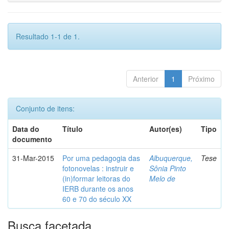
Resultado 1-1 de 1.
Anterior
1
Próximo
Conjunto de itens:
Data do
Título
Autor(es)
Tipo
documento
31-Mar-2015
Por uma pedagogia das
Albuquerque,
Tese
fotonovelas : instruir e
Sônia Pinto
(in)formar leitoras do
Melo de
IERB durante os anos
60 e 70 do século XX
Busca facetada