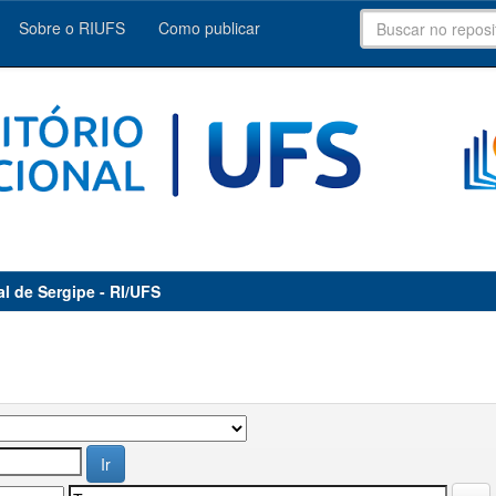
Sobre o RIUFS
Como publicar
al de Sergipe - RI/UFS