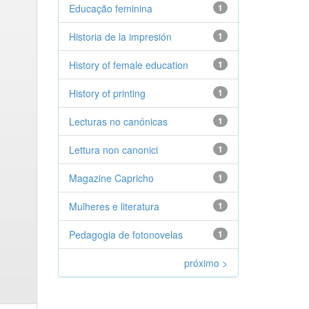
Educação feminina
1
Historia de la impresión
1
History of female education
1
History of printing
1
Lecturas no canónicas
1
Lettura non canonici
1
Magazine Capricho
1
Mulheres e literatura
1
Pedagogia de fotonovelas
1
próximo >