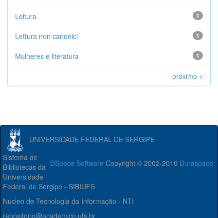
Leitura
1
Lettura non canonici
1
Mulheres e literatura
1
próximo >
UNIVERSIDADE FEDERAL DE SERGIPE
Sistema de
DSpace Software
Copyright © 2002-2010
Duraspace
Bibliotecas da
Universidade
Federal de Sergipe - SIBIUFS
Núcleo de Tecnologia da Informação - NTI
repositorio@academico.ufs.br