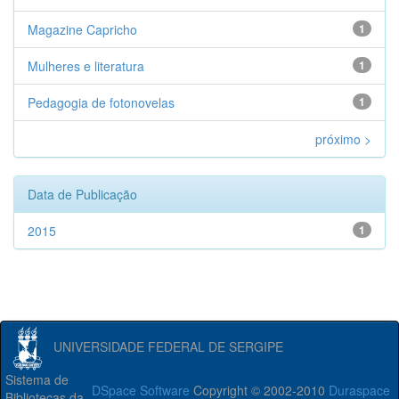
Magazine Capricho
1
Mulheres e literatura
1
Pedagogia de fotonovelas
1
próximo >
Data de Publicação
2015
1
UNIVERSIDADE FEDERAL DE SERGIPE
Sistema de
DSpace Software
Copyright © 2002-2010
Duraspace
Bibliotecas da