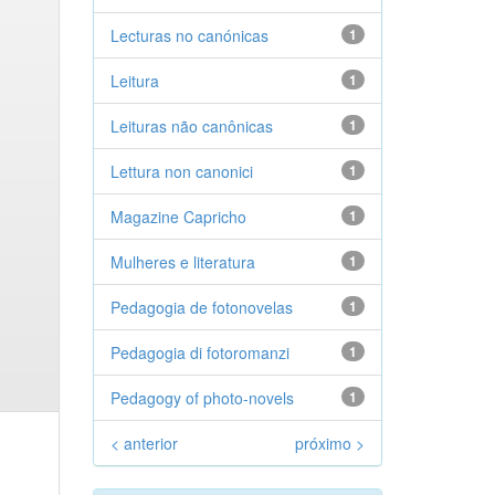
Lecturas no canónicas
1
Leitura
1
Leituras não canônicas
1
Lettura non canonici
1
Magazine Capricho
1
Mulheres e literatura
1
Pedagogia de fotonovelas
1
Pedagogia di fotoromanzi
1
Pedagogy of photo-novels
1
< anterior
próximo >