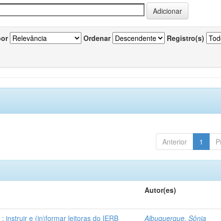
por
Ordenar
Registro(s)
Anterior
1
P
Autor(es)
instruir e (in)formar leitoras do IERB
Albuquerque, Sônia