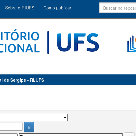
Sobre o RIUFS
Como publicar
al de Sergipe - RI/UFS