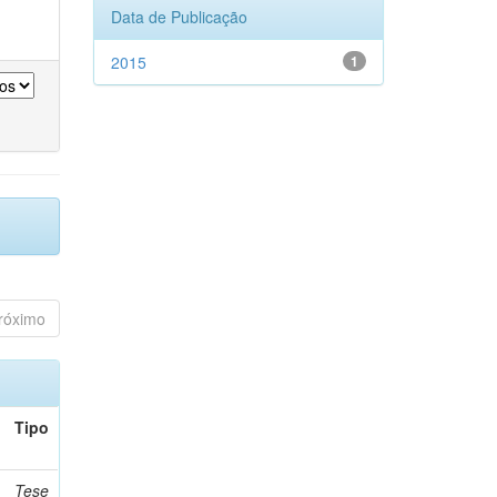
Data de Publicação
2015
1
róximo
Tipo
Tese