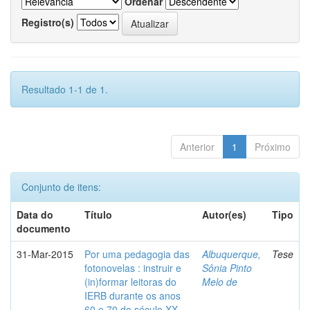
Ordenar
Registro(s)
Resultado 1-1 de 1.
Anterior
1
Próximo
Conjunto de itens:
Data do
Título
Autor(es)
Tipo
documento
31-Mar-2015
Por uma pedagogia das
Albuquerque,
Tese
fotonovelas : instruir e
Sônia Pinto
(in)formar leitoras do
Melo de
IERB durante os anos
60 e 70 do século XX