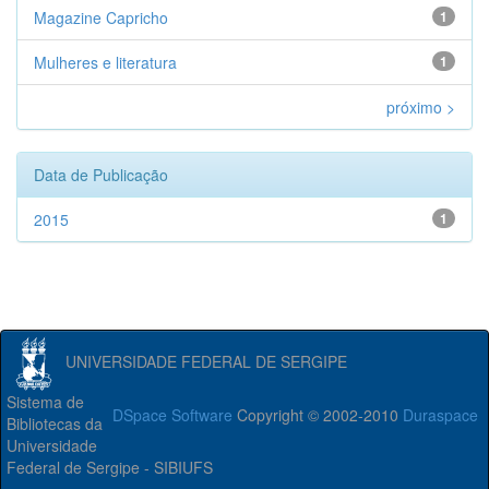
Magazine Capricho
1
Mulheres e literatura
1
próximo >
Data de Publicação
2015
1
UNIVERSIDADE FEDERAL DE SERGIPE
Sistema de
DSpace Software
Copyright © 2002-2010
Duraspace
Bibliotecas da
Universidade
Federal de Sergipe - SIBIUFS