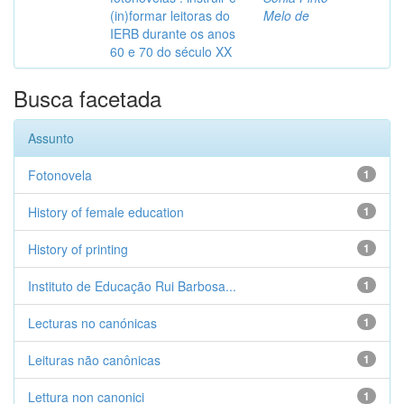
(in)formar leitoras do
Melo de
IERB durante os anos
60 e 70 do século XX
Busca facetada
Assunto
Fotonovela
1
History of female education
1
History of printing
1
Instituto de Educação Rui Barbosa...
1
Lecturas no canónicas
1
Leituras não canônicas
1
Lettura non canonici
1