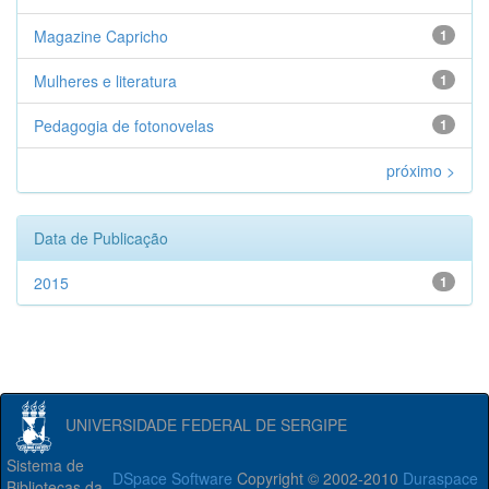
Magazine Capricho
1
Mulheres e literatura
1
Pedagogia de fotonovelas
1
próximo >
Data de Publicação
2015
1
UNIVERSIDADE FEDERAL DE SERGIPE
Sistema de
DSpace Software
Copyright © 2002-2010
Duraspace
Bibliotecas da