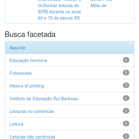
(in)formar leitoras do
Melo de
IERB durante os anos
60 e 70 do século XX
Busca facetada
Assunto
Educação feminina
1
Fotonovela
1
History of printing
1
Instituto de Educação Rui Barbosa...
1
Lecturas no canónicas
1
Leitura
1
Leituras não canônicas
1