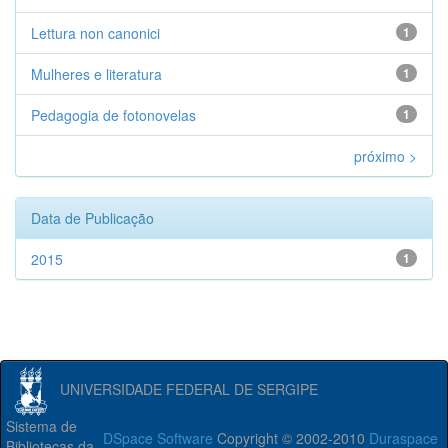
Lettura non canonici
1
Mulheres e literatura
1
Pedagogia de fotonovelas
1
próximo >
Data de Publicação
2015
1
UNIVERSIDADE FEDERAL DE SERGIPE
Sistema de
DSpace Software
Copyright © 2002-2010
Duraspace
Bibliotecas da