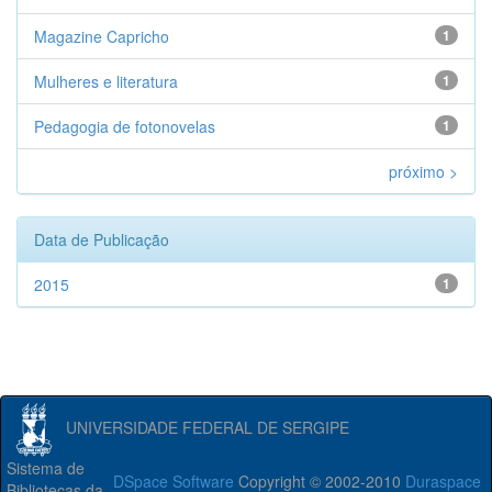
Magazine Capricho
1
Mulheres e literatura
1
Pedagogia de fotonovelas
1
próximo >
Data de Publicação
2015
1
UNIVERSIDADE FEDERAL DE SERGIPE
Sistema de
DSpace Software
Copyright © 2002-2010
Duraspace
Bibliotecas da