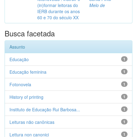
(in)formar leitoras do
Melo de
IERB durante os anos
60 e 70 do século XX
Busca facetada
Assunto
Educação
1
Educação feminina
1
Fotonovela
1
History of printing
1
Instituto de Educação Rui Barbosa...
1
Leituras não canônicas
1
Lettura non canonici
1