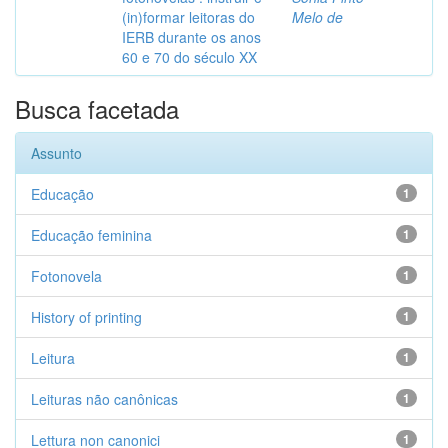
(in)formar leitoras do
Melo de
IERB durante os anos
60 e 70 do século XX
Busca facetada
Assunto
Educação
1
Educação feminina
1
Fotonovela
1
History of printing
1
Leitura
1
Leituras não canônicas
1
Lettura non canonici
1