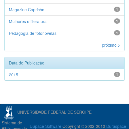
Magazine Capricho
1
Mulheres e literatura
1
Pedagogia de fotonovelas
1
próximo >
Data de Publicação
2015
1
UNIVERSIDADE FEDERAL DE SERGIPE
Sistema de
DSpace Software
Copyright © 2002-2010
Duraspace
Bibliotecas da