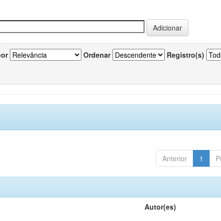
por
Ordenar
Registro(s)
Anterior
1
P
Autor(es)