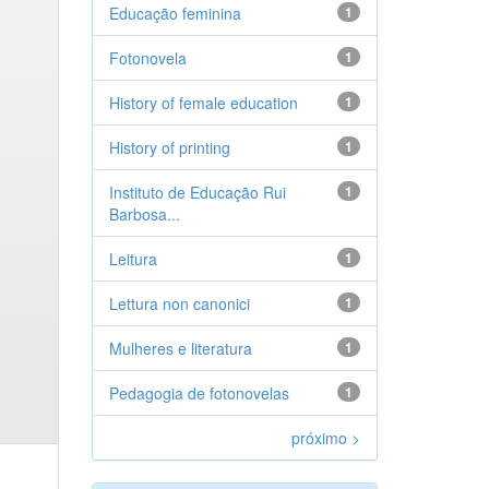
Educação feminina
1
Fotonovela
1
History of female education
1
History of printing
1
Instituto de Educação Rui
1
Barbosa...
Leitura
1
Lettura non canonici
1
Mulheres e literatura
1
Pedagogia de fotonovelas
1
próximo >