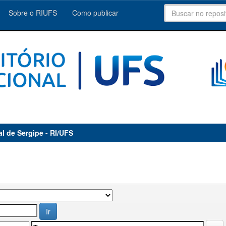
Sobre o RIUFS
Como publicar
al de Sergipe - RI/UFS