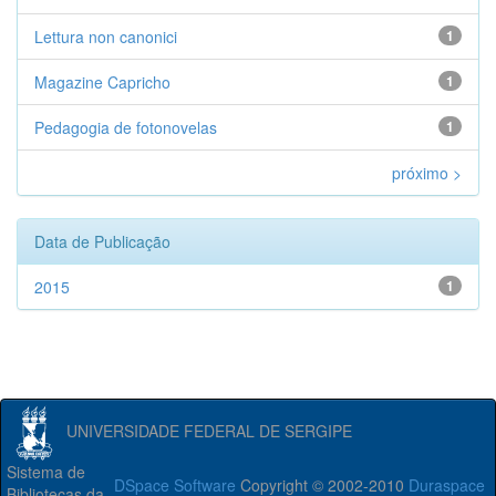
Lettura non canonici
1
Magazine Capricho
1
Pedagogia de fotonovelas
1
próximo >
Data de Publicação
2015
1
UNIVERSIDADE FEDERAL DE SERGIPE
Sistema de
DSpace Software
Copyright © 2002-2010
Duraspace
Bibliotecas da