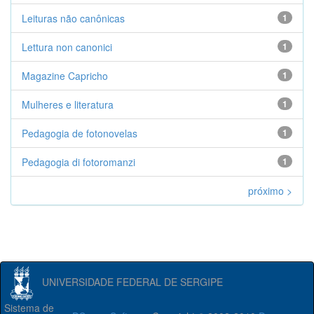
Leituras não canônicas
1
Lettura non canonici
1
Magazine Capricho
1
Mulheres e literatura
1
Pedagogia de fotonovelas
1
Pedagogia di fotoromanzi
1
próximo >
UNIVERSIDADE FEDERAL DE SERGIPE
Sistema de