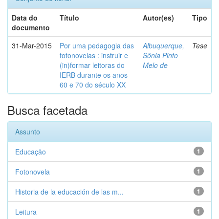
Data do
Título
Autor(es)
Tipo
documento
31-Mar-2015
Por uma pedagogia das
Albuquerque,
Tese
fotonovelas : instruir e
Sônia Pinto
(in)formar leitoras do
Melo de
IERB durante os anos
60 e 70 do século XX
Busca facetada
Assunto
Educação
1
Fotonovela
1
Historia de la educación de las m...
1
Leitura
1