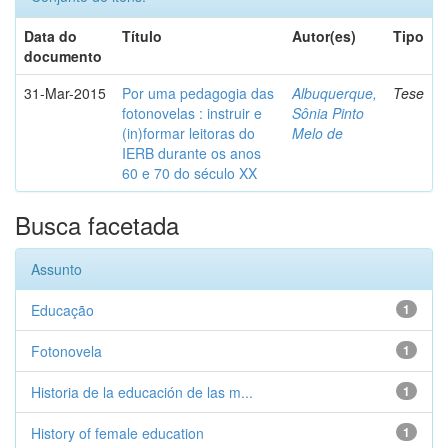
Data do
Título
Autor(es)
Tipo
documento
31-Mar-2015
Por uma pedagogia das
Albuquerque,
Tese
fotonovelas : instruir e
Sônia Pinto
(in)formar leitoras do
Melo de
IERB durante os anos
60 e 70 do século XX
Busca facetada
Assunto
Educação
1
Fotonovela
1
Historia de la educación de las m...
1
History of female education
1