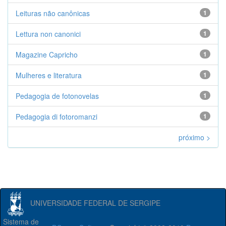
Leituras não canônicas
1
Lettura non canonici
1
Magazine Capricho
1
Mulheres e literatura
1
Pedagogia de fotonovelas
1
Pedagogia di fotoromanzi
1
próximo >
UNIVERSIDADE FEDERAL DE SERGIPE
Sistema de